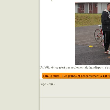
Urt Vélo 64 ce n'est pas seulement du handisport, c'est
Lire la suite : Les jeunes et l'encadrement à Urt 
Page 9 sur 9