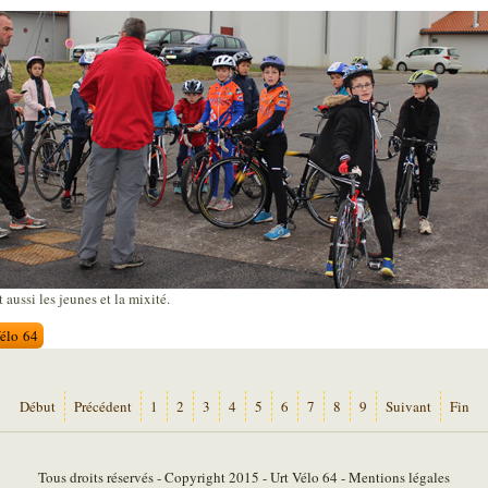
 aussi les jeunes et la mixité.
Vélo 64
Début
Précédent
1
2
3
4
5
6
7
8
9
Suivant
Fin
Tous droits réservés - Copyright 2015 - Urt Vélo 64 - Mentions légales