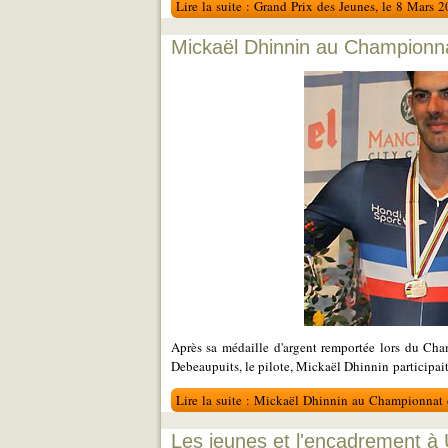
Lire la suite : Grand Prix des Jeunes, le 8 Mars
Mickaël Dhinnin au Championn
Après sa médaille d'argent remportée lors du Ch
Debeaupuits, le pilote, Mickaël Dhinnin participa
Lire la suite : Mickaël Dhinnin au Championnat
Les jeunes et l'encadrement à 