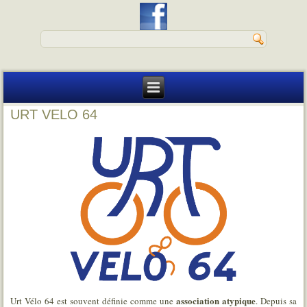
URT VELO 64
association atypique
Urt Vélo 64 est souvent définie comme une
. Depuis sa