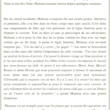
3ème et une fois 5ème, Maïtena tournait autour depuis quelques semaines.
Sur un circuit accidenté, Maitena a toujours été aux avants postes. Attentive
et prudente, elle a su être dans les bons coups mais sans succès. C'est donc
une cinquantaine de filles qui s'est présentée sur la ligne d'arrivée pour se
disputer la victoire. Tout en force et sans se préoccuper de ses adversaires,
Maitena a levé pour la 1ère fois de sa jeune carrière les bras avec un large
sourire qui en dit long. A peine la ligne franchie, Maitena n'en revenait
toujours pas ,
"J'ai du mal à y croire, j'ai gagné ?"
. Les mots se bousculent
dans sa tête mais elle réalise l'importance de cette victoire.
"J'ai tout donné
au pied de la bosse d'arrivée. J'ai passé le dernier virage en 2ème position et
je me suis mise à bloc pendant les 300m. Cette victoire récompense le travail
que nous faisons au club. Je pense à nos éducateurs, Henri, Jean, Marcel,
Ronan et même Dorian qui nous poussent toujours à donner le maximum de
nous même mais j'ai une pensée particulière pour mon entraineur,
Christophe qui a toujours cru en moi. Il y a 2 ans, il a trouvé les mots qui
m'ont transformé et aujourd'hui je peux le remercier par cette victoire. Je
suis tellement fière de porter les couleurs de notre club que ce soit en France
ou de l'autre côté de la frontière."
a ajouté Maitena avec une pointe
d'émotion.
"Maitena est un exemple pour tous les jeunes qui se posent des questions sur