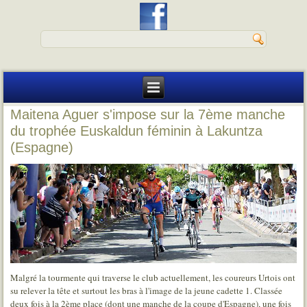
Maitena Aguer s'impose sur la 7ème manche
du trophée Euskaldun féminin à Lakuntza
(Espagne)
Malgré la tourmente qui traverse le club actuellement, les coureurs Urtois ont
su relever la tête et surtout les bras à l'image de la jeune cadette 1. Classée
deux fois à la 2ème place (dont une manche de la coupe d'Espagne), une fois