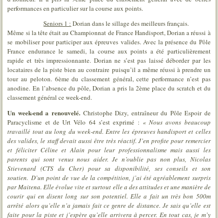
performances en particulier sur la course aux points.
Seniors 1 :
Dorian dans le sillage des meilleurs français.
Même si la tête était au Championnat de France Handisport, Dorian a réussi à
se mobiliser pour participer aux épreuves valides. Avec la présence du Pôle
France endurance le samedi, la course aux points a été particulièrement
rapide et très impressionnante. Dorian ne s’est pas laissé déborder par les
locataires de la piste bien au contraire puisqu’il a même réussi à prendre un
tour au peloton. 6ème du classement général, cette performance n’est pas
anodine. En l’absence du pôle, Dorian a pris la 2ème place du scratch et du
classement général ce week-end.
Un week-end a renouvelé.
Christophe Dizy, entraîneur du Pôle Espoir de
Paracyclisme et de Urt Vélo 64 s’est exprimé :
« Nous avons beaucoup
travaillé tout au long du week-end. Entre les épreuves handisport et celles
des valides, le staff devait aussi être très réactif. J’en profite pour remercier
et féliciter Céline et Alain pour leur professionnalisme mais aussi les
parents qui sont venus nous aider. Je n’oublie pas non plus, Nicolas
Stievenard (CTS du Cher) pour sa disponibilité, ses conseils et son
soutien.
D’un point de vue de la compétition, j’ai été agréablement surpris
par Maitena. Elle évolue vite et surtout elle a des attitudes et une manière de
courir qui en disent long sur son potentiel. Elle a fait un très bon 500m
arrêté alors qu’elle n’a jamais fait ce genre de distance. Je sais qu’elle est
faite pour la piste et j’espère qu’elle arrivera à percer. En tout cas, je m’y