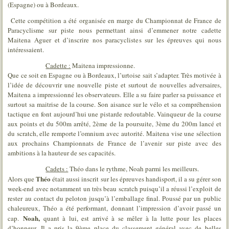
(Espagne) ou à Bordeaux.
Cette compétition a été organisée en marge du Championnat de France de
Paracyclisme sur piste nous permettant ainsi d’emmener notre cadette
Maitena Aguer et d’inscrire nos paracyclistes sur les épreuves qui nous
intéressaient.
Cadette :
Maitena impressionne.
Que ce soit en Espagne ou à Bordeaux, l’urtoise sait s’adapter. Très motivée à
l’idée de découvrir une nouvelle piste et surtout de nouvelles adversaires,
Maitena a impressionné les observateurs. Elle a su faire parler sa puissance et
surtout sa maitrise de la course. Son aisance sur le vélo et sa compréhension
tactique en font aujourd’hui une pistarde redoutable. Vainqueur de la course
aux points et du 500m arrêté, 2ème de la poursuite, 3ème du 200m lancé et
du scratch, elle remporte l’omnium avec autorité. Maitena vise une sélection
aux prochains Championnats de France de l’avenir sur piste avec des
ambitions à la hauteur de ses capacités.
Cadets :
Théo dans le rythme, Noah parmi les meilleurs.
Théo
Alors que
était aussi inscrit sur les épreuves handisport, il a su gérer son
week-end avec notamment un très beau scratch puisqu’il a réussi l’exploit de
rester au contact du peloton jusqu’à l’emballage final. Poussé par un public
chaleureux, Théo a été performant, donnant l’impression d’avoir passé un
Noah,
cap.
quant à lui, est arrivé à se mêler à la lutte pour les places
d’honneur. Il a pris la 9ème place du classement général avec de belles